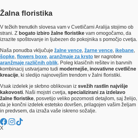
Žalna floristika
V težkih trenutkih slovesa vam v Cvetličarni Aralija stojimo ob
strani. Z
bogato izbiro žalne floristike
vam omogočamo, da
izrazite spoštovanje in ljubezen do pokojnika s pomočjo cvetja.
Naša ponudba vključuje
žalne vence
,
žarne vence
,
ikebane
,
šopke
,
flowers boxe
,
aranžmaje za krsto
ter nagrobne
aranžmaje različnih oblik
. Poleg klasičnih rešitev in barvnih
kombinacij ustvarjamo tudi
modernejše, inovativne cvetlične
kreacije
, ki sledijo najnovejšim trendom v žalni floristiki.
Vsak izdelek je skrbno oblikovan iz
svežih rastlin najvišje
kakovosti
. Naši mojstri cvetja,
specializirani za izdelavo
žalne floristike
, posvetijo veliko pozornosti detajlom, saj želijo,
da je končni izdelek estetsko dovršen, prilagojen vašim željam
in predvsem, da izraža vaše iskreno sožalje.
X