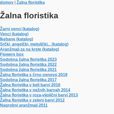
domov
|
Žalna floristika
Žalna floristika
Žarni venci (katalog)
Venci (katalog)
Ikebane (katalog)
Srčki, angelčki, metuljčki... (katalog)
Aranžmaji za na krste (katalog)
Flowers box
Sodobna žalna floristika 2023
Sodobna žalna floristika 2022
Sodobna žalna floristika 2021
Žalna floristika s črno osnovo 2019
Sodobna žalna floristika 2017
Žalna floristika v beli barvi 2016
Žalna floristika v nežnih barvah 2014
Žalna floristika v roza-vijolični barvi 2013
Žalna floristika v zeleni barvi 2012
Nagrobni aranžmaji 2011